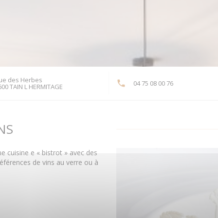
rue des Herbes
04 75 08 00 76
((ouvre une nouvelle fenêtre))
600 TAIN L HERMITAGE
NS
 cuisine e « bistrot » avec des
éférences de vins au verre ou à