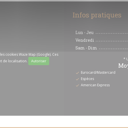
Infos pratiques
Lun
-
Jeu
Vendredi
Sam
-
Dim
r les cookies Waze Map (Google). Ces
* 
t de localisation.
Autoriser
Moy
Eurocard/Mastercard
Espèces
American Express