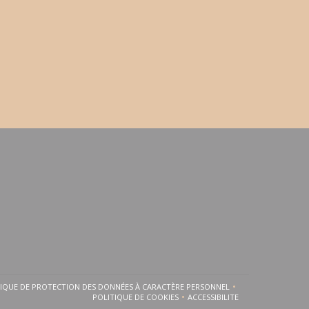
TIQUE DE PROTECTION DES DONNÉES À CARACTÈRE PERSONNEL
FENÊTRE))
UNE NOUVELLE FENÊTRE))
((OUVRE UNE NOUVELLE FENÊTRE))
POLITIQUE DE COOKIES
ACCESSIBILITE
((OUVRE UNE NOUVELLE FENÊTRE))
((OUVRE UNE NOUVELLE FE